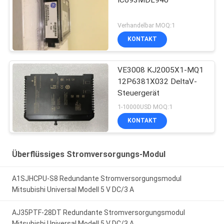
IC693MDL940
Verhandelbar MOQ:1
KONTAKT
VE3008 KJ2005X1-MQ1
12P6381X032 DeltaV-
Steuergerät
1-10000USD MOQ:1
KONTAKT
Überflüssiges Stromversorgungs-Modul
A1SJHCPU-S8 Redundante Stromversorgungsmodul
Mitsubishi Universal Modell 5 V DC/3 A
AJ35PTF-28DT Redundante Stromversorgungsmodul
Mitsubishi Universal Modell 5 V DC/3 A