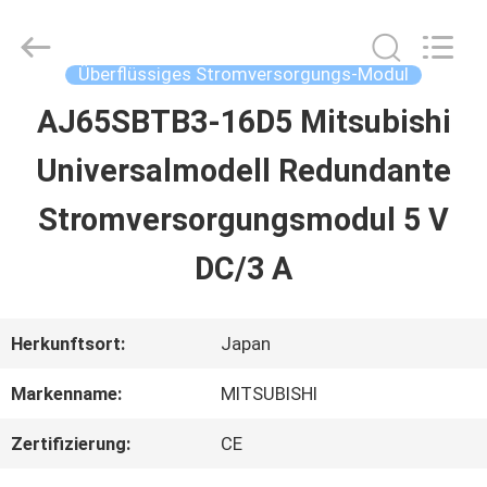
2026
Shenzhen
Wisdomlong
Technology
Überflüssiges Stromversorgungs-Modul
CO.,LTD.
All
AJ65SBTB3-16D5 Mitsubishi
STARTSEITE
Rights
Reserved.
Universalmodell Redundante
PRODUKTE
Stromversorgungsmodul 5 V
DC/3 A
VIDEOS
Herkunftsort:
Japan
ÜBER
Markenname:
MITSUBISHI
UNS
Zertifizierung:
CE