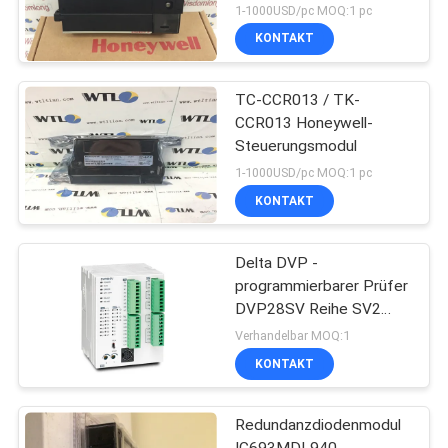
1-1000USD/pc MOQ:1 pc
KONTAKT
TC-CCR013 / TK-
CCR013 Honeywell-
Steuerungsmodul
1-1000USD/pc MOQ:1 pc
KONTAKT
Delta DVP -
programmierbarer Prüfer
DVP28SV Reihe SV2
PLC Logik-Prüfer
Verhandelbar MOQ:1
KONTAKT
Redundanzdiodenmodul