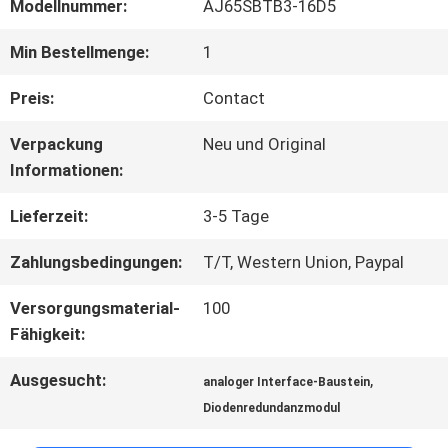
FABRIK
Modellnummer:
AJ65SBTB3-16D5
TOUR
Min Bestellmenge:
1
Preis:
Contact
QUALITÄTSKONTROLLE
Verpackung
Neu und Original
Informationen:
KONTAKT
Lieferzeit:
3-5 Tage
Zahlungsbedingungen:
T/T, Western Union, Paypal
NACHRICHTEN
Versorgungsmaterial-
100
Fähigkeit:
ALLE
Ausgesucht:
,
analoger Interface-Baustein
FÄLLE
Diodenredundanzmodul