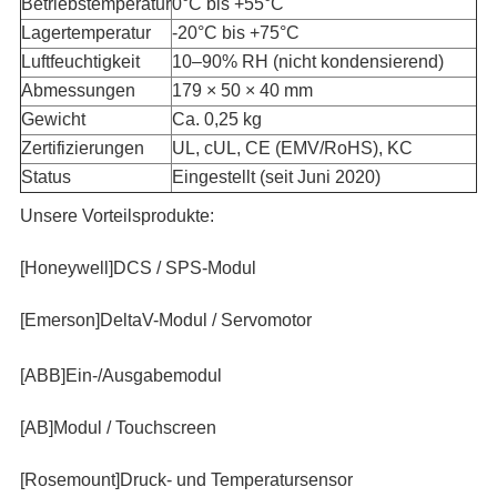
Betriebstemperatur
0°C bis +55°C
Lagertemperatur
-20°C bis +75°C
Luftfeuchtigkeit
10–90% RH (nicht kondensierend)
Abmessungen
179 × 50 × 40 mm
Gewicht
Ca. 0,25 kg
Zertifizierungen
UL, cUL, CE (EMV/RoHS), KC
Status
Eingestellt (seit Juni 2020)
Unsere Vorteilsprodukte:
[Honeywell]DCS / SPS-Modul
[Emerson]DeltaV-Modul / Servomotor
[ABB]Ein-/Ausgabemodul
[AB]Modul / Touchscreen
[Rosemount]Druck- und Temperatursensor