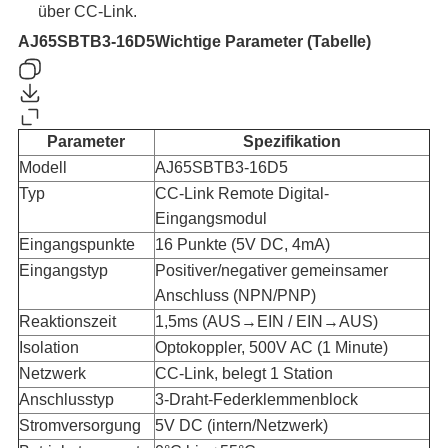
über CC-Link.
AJ65SBTB3-16D5
Wichtige Parameter (Tabelle)
Parameter
Spezifikation
Modell
AJ65SBTB3-16D5
Typ
CC-Link Remote Digital-
Eingangsmodul
Eingangspunkte
16 Punkte (5V DC, 4mA)
Eingangstyp
Positiver/negativer gemeinsamer
Anschluss (NPN/PNP)
Reaktionszeit
1,5ms (AUS→EIN / EIN→AUS)
Isolation
Optokoppler, 500V AC (1 Minute)
Netzwerk
CC-Link, belegt 1 Station
Anschlusstyp
3-Draht-Federklemmenblock
Stromversorgung
5V DC (intern/Netzwerk)