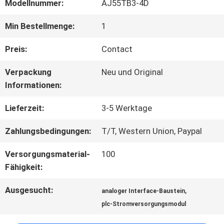
FABRIK
Modellnummer:
AJ55TB3-4D
TOUR
Min Bestellmenge:
1
Preis:
Contact
QUALITÄTSKONTROLLE
Verpackung
Neu und Original
Informationen:
KONTAKT
Lieferzeit:
3-5 Werktage
Zahlungsbedingungen:
T/T, Western Union, Paypal
NACHRICHTEN
Versorgungsmaterial-
100
Fähigkeit:
ALLE
Ausgesucht:
,
analoger Interface-Baustein
FÄLLE
plc-Stromversorgungsmodul