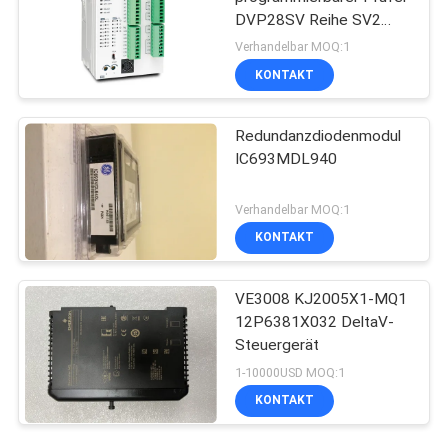
DVP28SV Reihe SV2
PLC Logik-Prüfer
Verhandelbar MOQ:1
KONTAKT
Redundanzdiodenmodul
IC693MDL940
Verhandelbar MOQ:1
KONTAKT
VE3008 KJ2005X1-MQ1
12P6381X032 DeltaV-
Steuergerät
1-10000USD MOQ:1
KONTAKT