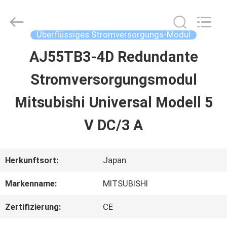
2026
Shenzhen
Wisdomlong
Technology
Überflüssiges Stromversorgungs-Modul
CO.,LTD.
All
AJ55TB3-4D Redundante
STARTSEITE
Rights
Reserved.
Stromversorgungsmodul
PRODUKTE
Mitsubishi Universal Modell 5
V DC/3 A
VIDEOS
Herkunftsort:
Japan
ÜBER
Markenname:
MITSUBISHI
UNS
Zertifizierung:
CE