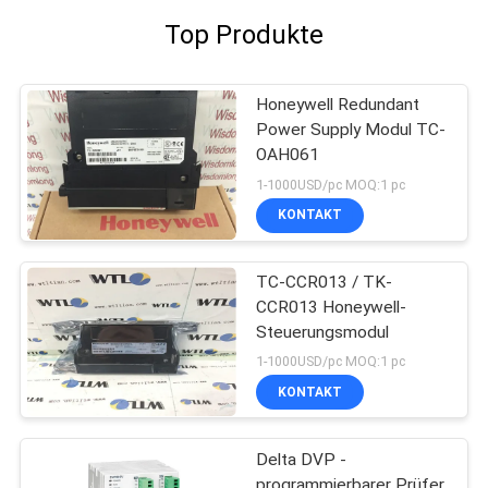
Top Produkte
Honeywell Redundant
Power Supply Modul TC-
OAH061
1-1000USD/pc MOQ:1 pc
KONTAKT
TC-CCR013 / TK-
CCR013 Honeywell-
Steuerungsmodul
1-1000USD/pc MOQ:1 pc
KONTAKT
Delta DVP -
programmierbarer Prüfer