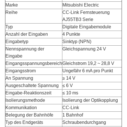
Marke
Mitsubishi Electric
Reihe
CC-Link Fernsteuerung
AJ55TB3 Serie
Typ
Digitale Eingabemodule
Anzahl der Eingaben
4 Punkte
Eingabetyp
Sinktyp (NPN)
Nennspannung der
Gleichspannung 24 V
Eingabe
Eingangsspannungsbereich
Gleichstrom 19,2 ~ 28,8 V
Eingangsstrom
Ungefähr 6 mA pro Punkt
An Spannung
≥ 14 V
Ausgeschaltete Spannung
≤ 6 V
Eingabe-Reaktionszeit
≤ 10 ms
Isolierungsmethode
Isolierung der Optikopplung
Kommunikation
CC-Link
Belegung der Bahnhöfe
1 Bahnhof
Typ des Endgeräts
Schraubendurchgang