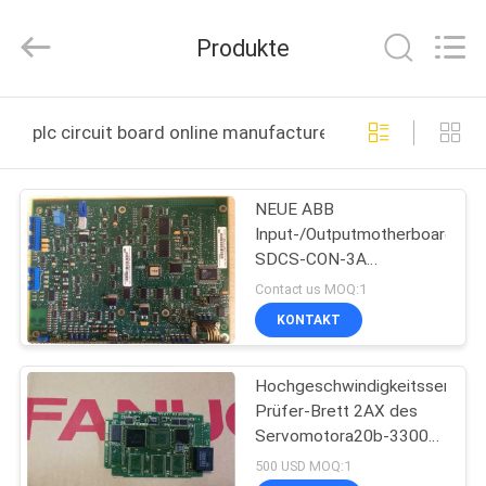
Shenzhen
Wisdomlong
Technology
Produkte
CO.,LTD.
All
Rights
Reserved.
STARTSEITE
plc circuit board online manufacture
PRODUKTE
NEUE ABB
Input-/Outputmotherboard
VIDEOS
SDCS-CON-3A
Wechselstrom-Antriebs-
Contact us MOQ:1
Steuer-PLC-Leiterplatte
ÜBER
KONTAKT
für DCS400
UNS
Hochgeschwindigkeitsservoleit
Prüfer-Brett 2AX des
FABRIK
Servomotora20b-3300-
TOUR
0393
500 USD MOQ:1