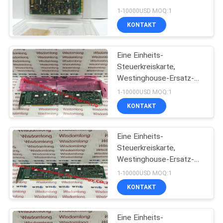
PRIVACY
QSR DCS LVDTs PN
1-10000USD MOQ:1
3A99101G01
POLICY
KONTAKT
Eine Einheits-
Steuerkreiskarte,
Westinghouse-Ersatz-
Leiterplatten PN
1-10000USD MOQ:1
3A99158G3PCRL
KONTAKT
Eine Einheits-
Steuerkreiskarte,
Westinghouse-Ersatz-
Leiterplatten PN
1-10000USD MOQ:1
3A99158G3PCRL
KONTAKT
Eine Einheits-