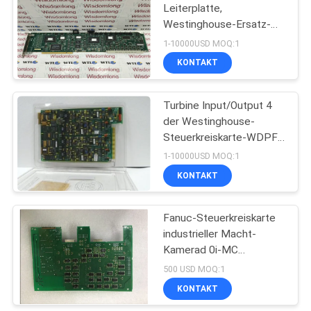
Leiterplatte,
Westinghouse-Ersatz-
Leiterplatten PN
1-10000USD MOQ:1
3A99158G3PCRL
KONTAKT
Turbine Input/Output 4
der Westinghouse-
Steuerkreiskarte-WDPF
QSR DCS LVDTs PN
1-10000USD MOQ:1
3A99101G01
KONTAKT
Fanuc-Steuerkreiskarte
industrieller Macht-
Kamerad 0i-MC
Mainboard A16B-3300-
500 USD MOQ:1
0033
KONTAKT