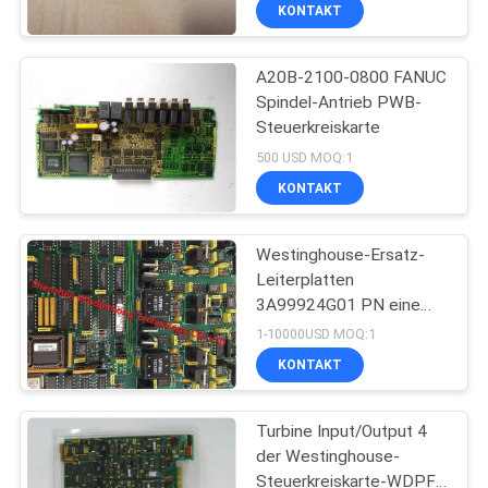
KONTAKT
QUALITÄTSKONTROLLE
A20B-2100-0800 FANUC
Spindel-Antrieb PWB-
KONTAKT
Steuerkreiskarte
500 USD MOQ:1
NACHRICHTEN
KONTAKT
ALLE
Westinghouse-Ersatz-
Leiterplatten
FÄLLE
3A99924G01 PN eine
Einheits-Leiterplatte
1-10000USD MOQ:1
REFERENZEN
KONTAKT
SITEMAP
Turbine Input/Output 4
der Westinghouse-
Steuerkreiskarte-WDPF