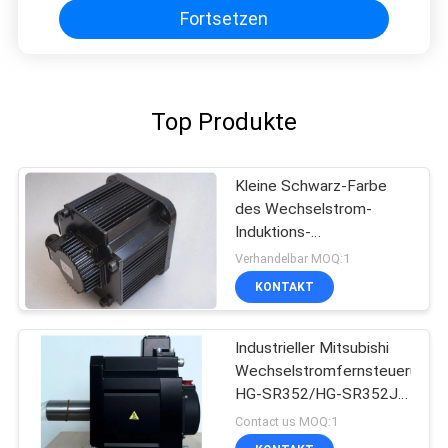
Fortsetzen
Top Produkte
Kleine Schwarz-Farbe
des Wechselstrom-
Induktions-
Servomotoryaskawa
Verhandelbar MOQ:1
SGMGH-30ACA21
KONTAKT
UTSIH-B17CK
Industrieller Mitsubishi
Wechselstromfernsteuerungs
HG-SR352/HG-SR352J
3000rpm
Contact us MOQ:1