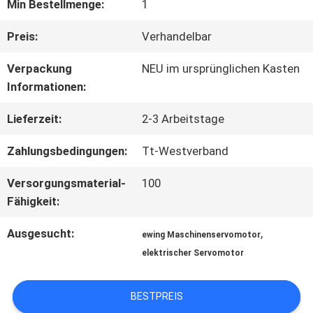
FABRIK
Min Bestellmenge:
1
TOUR
Preis:
Verhandelbar
Verpackung
NEU im ursprünglichen Kasten
QUALITÄTSKONTROLLE
Informationen:
Lieferzeit:
2-3 Arbeitstage
KONTAKT
Zahlungsbedingungen:
Tt-Westverband
Versorgungsmaterial-
100
NACHRICHTEN
Fähigkeit:
Ausgesucht:
,
ewing Maschinenservomotor
ALLE
elektrischer Servomotor
FÄLLE
BESTPREIS