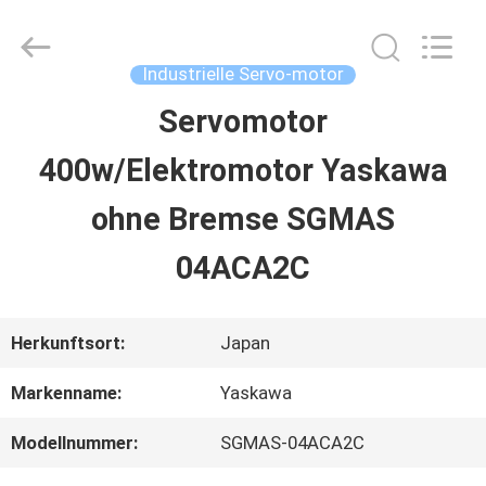
2026
Shenzhen
Wisdomlong
Technology
Industrielle Servo-motor
CO.,LTD.
All
Servomotor
STARTSEITE
Rights
Reserved.
400w/Elektromotor Yaskawa
PRODUKTE
ohne Bremse SGMAS
04ACA2C
VIDEOS
Herkunftsort:
Japan
ÜBER
Markenname:
Yaskawa
UNS
Modellnummer:
SGMAS-04ACA2C