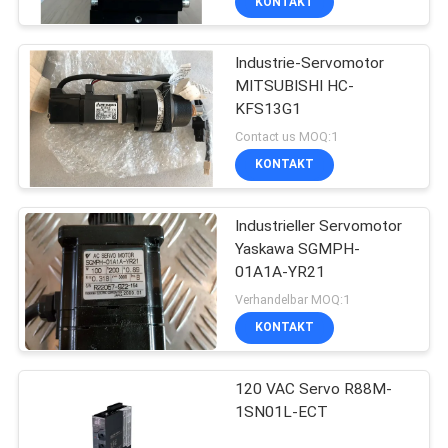
KONTAKT
Industrie-Servomotor
MITSUBISHI HC-
KFS13G1
Contact us MOQ:1
KONTAKT
Industrieller Servomotor
Yaskawa SGMPH-
01A1A-YR21
Verhandelbar MOQ:1
KONTAKT
120 VAC Servo R88M-
1SN01L-ECT