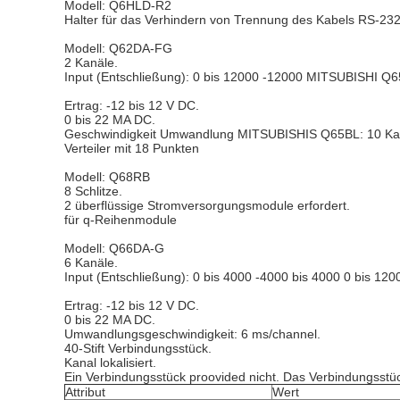
Modell: Q6HLD-R2
Halter für das Verhindern von Trennung des Kabels RS-2
Modell: Q62DA-FG
2 Kanäle.
Input (Entschließung): 0 bis 12000 -12000 MITSUBISHI Q6
Ertrag: -12 bis 12 V DC.
0 bis 22 MA DC.
Geschwindigkeit Umwandlung MITSUBISHIS Q65BL: 10 Ka
Verteiler mit 18 Punkten
Modell: Q68RB
8 Schlitze.
2 überflüssige Stromversorgungsmodule erfordert.
für q-Reihenmodule
Modell: Q66DA-G
6 Kanäle.
Input (Entschließung): 0 bis 4000 -4000 bis 4000 0 bis 12
Ertrag: -12 bis 12 V DC.
0 bis 22 MA DC.
Umwandlungsgeschwindigkeit: 6 ms/channel.
40-Stift Verbindungsstück.
Kanal lokalisiert.
Ein Verbindungsstück proovided nicht. Das Verbindungsst
Attribut
Wert