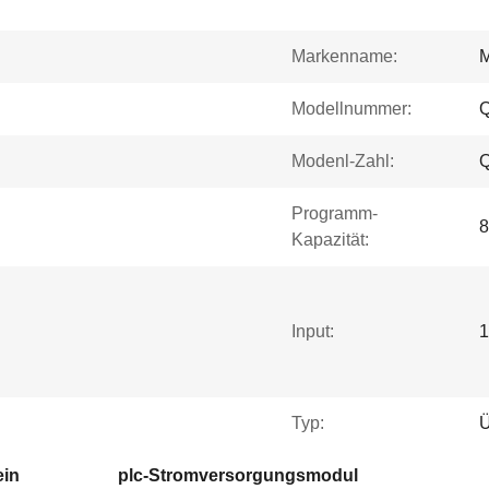
Markenname:
Modellnummer:
Modenl-Zahl:
Programm-
8
Kapazität:
Input:
1
Typ:
Ü
ein
plc-Stromversorgungsmodul