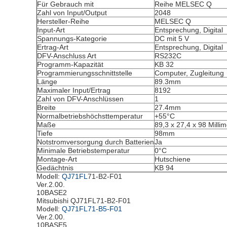
Für Gebrauch mit
Reihe MELSEC Q
Zahl von Input/Output
2048
Hersteller-Reihe
MELSEC Q
Input-Art
Entsprechung, Digital
Spannungs-Kategorie
DC mit 5 V
Ertrag-Art
Entsprechung, Digital
DFV-Anschluss Art
RS232C
Programm-Kapazität
KB 32
Programmierungsschnittstelle
Computer, Zugleitung
Länge
89.3mm
Maximaler Input/Ertrag
8192
Zahl von DFV-Anschlüssen
1
Breite
27.4mm
Normalbetriebshöchsttemperatur
+55°C
Maße
89,3 x 27,4 x 98 Millim
Tiefe
98mm
Notstromversorgung durch Batterien
Ja
Minimale Betriebstemperatur
0°C
Montage-Art
Hutschiene
Gedächtnis
KB 94
Modell:
QJ71FL
71-B2-F01
Ver.2.00.
10BASE2
Mitsubishi QJ71FL71-B2-F01
Modell:
QJ71FL71-B5-F01
Ver.2.00.
10BASE5