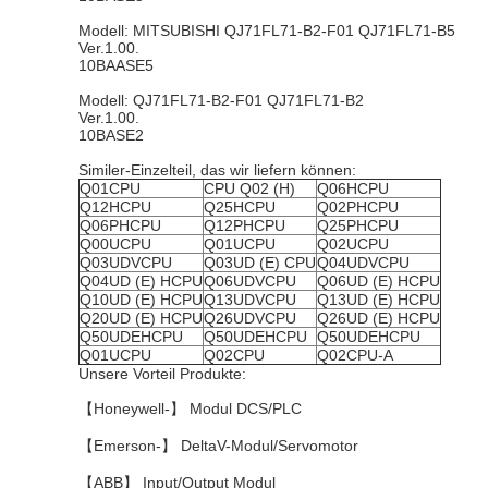
Modell: MITSUBISHI QJ71FL71-B2-F01 QJ71FL71-B5
Ver.1.00.
10BAASE5
Modell: QJ71FL71-B2-F01 QJ71FL71-B2
Ver.1.00.
10BASE2
Similer-Einzelteil, das wir liefern können:
Q01CPU
CPU Q02 (H)
Q06HCPU
Q12HCPU
Q25HCPU
Q02PHCPU
Q06PHCPU
Q12PHCPU
Q25PHCPU
Q00UCPU
Q01UCPU
Q02UCPU
Q03UDVCPU
Q03UD (E) CPU
Q04UDVCPU
Q04UD (E) HCPU
Q06UDVCPU
Q06UD (E) HCPU
Q10UD (E) HCPU
Q13UDVCPU
Q13UD (E) HCPU
Q20UD (E) HCPU
Q26UDVCPU
Q26UD (E) HCPU
Q50UDEHCPU
Q50UDEHCPU
Q50UDEHCPU
Q01UCPU
Q02CPU
Q02CPU-A
Unsere Vorteil Produkte:
【Honeywell-】 Modul DCS/PLC
【Emerson-】 DeltaV-Modul/Servomotor
【ABB】 Input/Output Modul