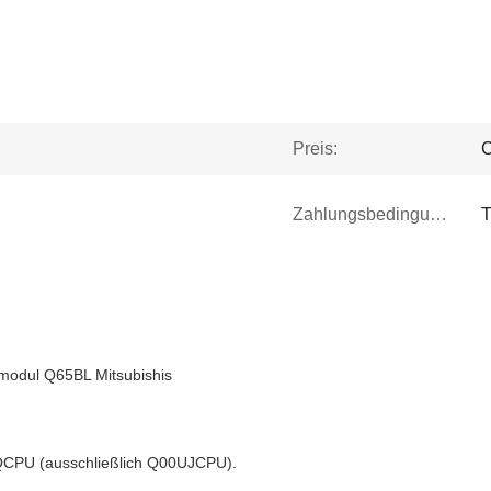
Preis:
C
Zahlungsbedingungen:
T
nmodul Q65BL Mitsubishis
QCPU (ausschließlich Q00UJCPU).