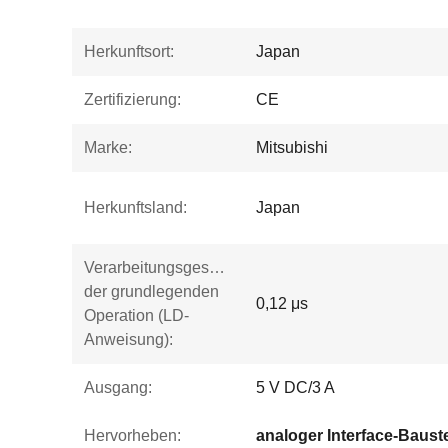
Herkunftsort:
Japan
Zertifizierung:
CE
Marke:
Mitsubishi
Herkunftsland:
Japan
Verarbeitungsgeschwindigkeit
der grundlegenden
0,12 μs
Operation (LD-
Anweisung):
Ausgang:
5 V DC/3 A
Hervorheben:
analoger Interface-Baust