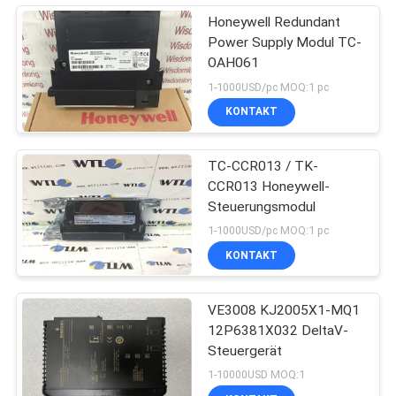
Honeywell Redundant
Power Supply Modul TC-
OAH061
1-1000USD/pc MOQ:1 pc
KONTAKT
TC-CCR013 / TK-
CCR013 Honeywell-
Steuerungsmodul
1-1000USD/pc MOQ:1 pc
KONTAKT
VE3008 KJ2005X1-MQ1
12P6381X032 DeltaV-
Steuergerät
1-10000USD MOQ:1