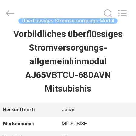
2026
Shenzhen
Wisdomlong
Technology
Überflüssiges Stromversorgungs-Modul
CO.,LTD.
All
Vorbildliches überflüssiges
STARTSEITE
Rights
Reserved.
Stromversorgungs-
PRODUKTE
allgemeinhinmodul
AJ65VBTCU-68DAVN
VIDEOS
Mitsubishis
ÜBER
Herkunftsort:
Japan
UNS
Markenname:
MITSUBISHI