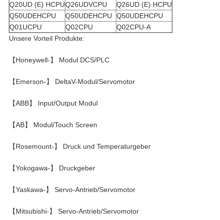
Q20UD (E) HCPU
Q26UDVCPU
Q26UD (E) HCPU
Q50UDEHCPU
Q50UDEHCPU
Q50UDEHCPU
Q01UCPU
Q02CPU
Q02CPU-A
Unsere Vorteil Produkte:
【Honeywell-】 Modul DCS/PLC
【Emerson-】 DeltaV-Modul/Servomotor
【ABB】 Input/Output Modul
【AB】 Modul/Touch Screen
【Rosemount-】 Druck und Temperaturgeber
【Yokogawa-】 Druckgeber
【Yaskawa-】 Servo-Antrieb/Servomotor
【Mitsubishi-】 Servo-Antrieb/Servomotor