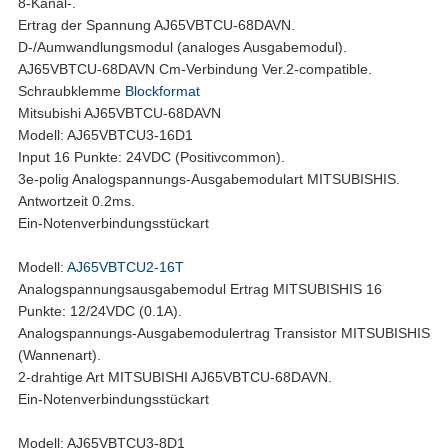
8-Kanal-.
Ertrag der Spannung AJ65VBTCU-68DAVN.
D-/Aumwandlungsmodul (analoges Ausgabemodul).
AJ65VBTCU-68DAVN Cm-Verbindung Ver.2-compatible.
Schraubklemme
Blockformat
Mitsubishi AJ65VBTCU-68DAVN
Modell: AJ65VBTCU3-16D1
Input 16 Punkte: 24VDC (Positivcommon).
3e-polig Analogspannungs-Ausgabemodulart MITSUBISHIS.
Antwortzeit 0.2ms.
Ein-Notenverbindungsstückart
Modell:
AJ65VBTCU2-16T
Analogspannungsausgabemodul Ertrag MITSUBISHIS 16
Punkte: 12/24VDC (0.1A).
Analogspannungs-Ausgabemodulertrag Transistor MITSUBISHIS
(Wannenart).
2-drahtige Art MITSUBISHI AJ65VBTCU-68DAVN.
Ein-Notenverbindungsstückart
Modell: AJ65VBTCU3-8D1