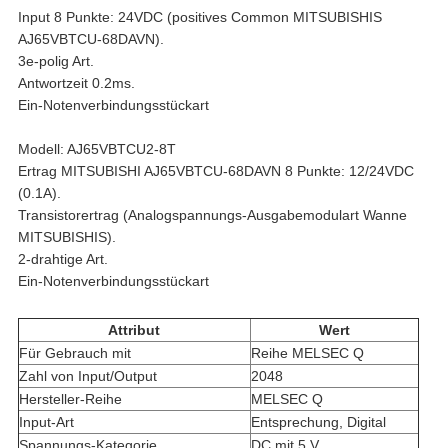
Input 8 Punkte: 24VDC (positives Common MITSUBISHIS
AJ65VBTCU-68DAVN).
3e-polig Art.
Antwortzeit 0.2ms.
Ein-Notenverbindungsstückart
Modell: AJ65VBTCU2-8T
Ertrag MITSUBISHI AJ65VBTCU-68DAVN 8 Punkte: 12/24VDC
(0.1A).
Transistorertrag (Analogspannungs-Ausgabemodulart Wanne
MITSUBISHIS).
2-drahtige Art.
Ein-Notenverbindungsstückart
Attribut
Wert
Für Gebrauch mit
Reihe MELSEC Q
Zahl von Input/Output
2048
Hersteller-Reihe
MELSEC Q
Input-Art
Entsprechung, Digital
Spannungs-Kategorie
DC mit 5 V