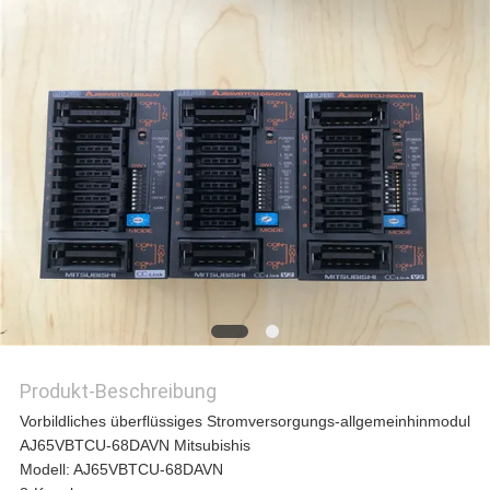
REFERENZEN
SITEMAP
PRIVACY
POLICY
Produkt-Beschreibung
Vorbildliches überflüssiges Stromversorgungs-allgemeinhinmodul
AJ65VBTCU-68DAVN Mitsubishis
Modell: AJ65VBTCU-68DAVN