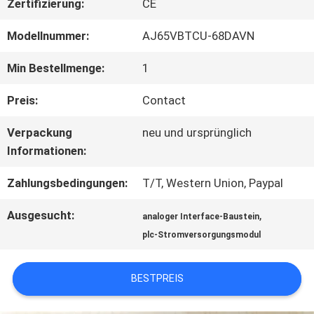
FABRIK
Zertifizierung:
CE
TOUR
Modellnummer:
AJ65VBTCU-68DAVN
Min Bestellmenge:
1
QUALITÄTSKONTROLLE
Preis:
Contact
Verpackung
neu und ursprünglich
KONTAKT
Informationen:
Zahlungsbedingungen:
T/T, Western Union, Paypal
NACHRICHTEN
Ausgesucht:
,
analoger Interface-Baustein
plc-Stromversorgungsmodul
ALLE
FÄLLE
BESTPREIS