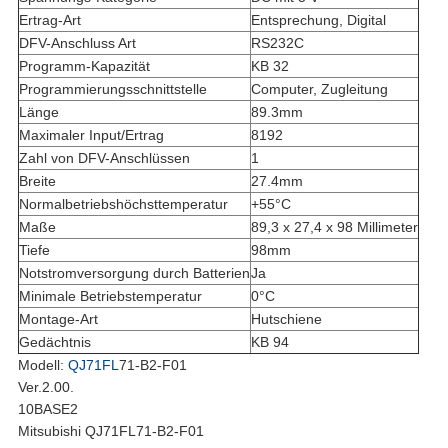
Ertrag-Art
Entsprechung, Digital
DFV-Anschluss Art
RS232C
Programm-Kapazität
KB 32
Programmierungsschnittstelle
Computer, Zugleitung
Länge
89.3mm
Maximaler Input/Ertrag
8192
Zahl von DFV-Anschlüssen
1
Breite
27.4mm
Normalbetriebshöchsttemperatur
+55°C
Maße
89,3 x 27,4 x 98 Millimeter
Tiefe
98mm
Notstromversorgung durch Batterien
Ja
Minimale Betriebstemperatur
0°C
Montage-Art
Hutschiene
Gedächtnis
KB 94
Modell:
QJ71FL
71-B2-F01
Ver.2.00.
10BASE2
Mitsubishi QJ71FL71-B2-F01