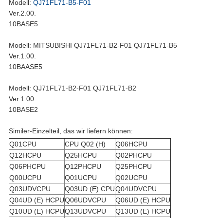
Modell:
QJ71FL71-B5-F01
Ver.2.00.
10BASE5
Modell: MITSUBISHI QJ71FL71-B2-F01 QJ71FL71-B5
Ver.1.00.
10BAASE5
Modell: QJ71FL71-B2-F01 QJ71FL71-B2
Ver.1.00.
10BASE2
Similer-Einzelteil, das wir liefern können:
Q01CPU
CPU Q02 (H)
Q06HCPU
Q12HCPU
Q25HCPU
Q02PHCPU
Q06PHCPU
Q12PHCPU
Q25PHCPU
Q00UCPU
Q01UCPU
Q02UCPU
Q03UDVCPU
Q03UD (E) CPU
Q04UDVCPU
Q04UD (E) HCPU
Q06UDVCPU
Q06UD (E) HCPU
Q10UD (E) HCPU
Q13UDVCPU
Q13UD (E) HCPU