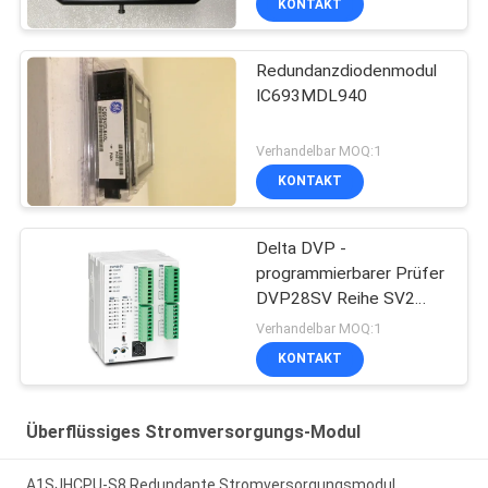
KONTAKT
Redundanzdiodenmodul
IC693MDL940
Verhandelbar MOQ:1
KONTAKT
Delta DVP -
programmierbarer Prüfer
DVP28SV Reihe SV2
PLC Logik-Prüfer
Verhandelbar MOQ:1
KONTAKT
Überflüssiges Stromversorgungs-Modul
A1SJHCPU-S8 Redundante Stromversorgungsmodul