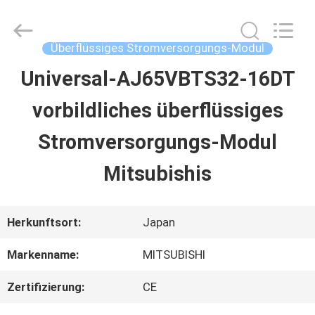
2026
Shenzhen
Wisdomlong
Technology
Überflüssiges Stromversorgungs-Modul
CO.,LTD.
All
Universal-AJ65VBTS32-16DT
STARTSEITE
Rights
Reserved.
vorbildliches überflüssiges
PRODUKTE
Stromversorgungs-Modul
Mitsubishis
VIDEOS
Herkunftsort:
Japan
ÜBER
Markenname:
MITSUBISHI
UNS
Zertifizierung:
CE