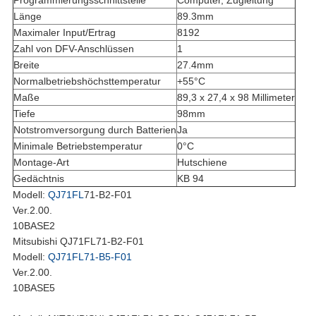
Programmierungsschnittstelle
Computer, Zugleitung
Länge
89.3mm
Maximaler Input/Ertrag
8192
Zahl von DFV-Anschlüssen
1
Breite
27.4mm
Normalbetriebshöchsttemperatur
+55°C
Maße
89,3 x 27,4 x 98 Millimeter
Tiefe
98mm
Notstromversorgung durch Batterien
Ja
Minimale Betriebstemperatur
0°C
Montage-Art
Hutschiene
Gedächtnis
KB 94
Modell:
QJ71FL
71-B2-F01
Ver.2.00.
10BASE2
Mitsubishi QJ71FL71-B2-F01
Modell:
QJ71FL71-B5-F01
Ver.2.00.
10BASE5