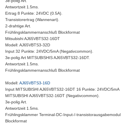
3e-polig Art.
Antwortzeit 1.5ms.
Ertrag 8 Punkte: 24VDC (0.5A).
Transistorertrag (Wannenart).
2-drahtige Art.
Frühlingsklammernanschluß Blockformat
Mitsubishi AJ65VBTS32-16DT
Modell: AJ65VBTS3-32D
Input 32 Punkte: 24VDC/5mA (Negativcommon).
3e-polig Art MITSUBISHIS AJ65VBTS32-16DT.
Antwortzeit 1.5ms.
Frühlingsklammernanschluß Blockformat
Modell:
AJ65VBTS3-16D
Input MITSUBISHI AJ65VBTS32-16DT 16 Punkte: 24VDC/5mA
MITSUBISHI AJ65VBTS32-16DT (Negativcommon).
3e-polig Art.
Antwortzeit 1.5ms.
Frühlingsklammer Terminal-DC-Input-/-transistorausgabemodul
Blockformat