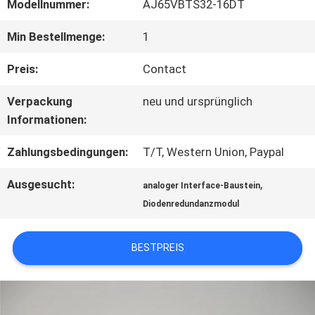
FABRIK
Modellnummer:
AJ65VBTS32-16DT
TOUR
Min Bestellmenge:
1
Preis:
Contact
QUALITÄTSKONTROLLE
Verpackung
neu und ursprünglich
Informationen:
KONTAKT
Zahlungsbedingungen:
T/T, Western Union, Paypal
Ausgesucht:
,
analoger Interface-Baustein
NACHRICHTEN
Diodenredundanzmodul
ALLE
BESTPREIS
FÄLLE