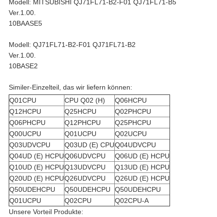
Modell: MITSUBISHI QJ71FL71-B2-F01 QJ71FL71-B5
Ver.1.00.
10BAASE5
Modell: QJ71FL71-B2-F01 QJ71FL71-B2
Ver.1.00.
10BASE2
Similer-Einzelteil, das wir liefern können:
Q01CPU
CPU Q02 (H)
Q06HCPU
Q12HCPU
Q25HCPU
Q02PHCPU
Q06PHCPU
Q12PHCPU
Q25PHCPU
Q00UCPU
Q01UCPU
Q02UCPU
Q03UDVCPU
Q03UD (E) CPU
Q04UDVCPU
Q04UD (E) HCPU
Q06UDVCPU
Q06UD (E) HCPU
Q10UD (E) HCPU
Q13UDVCPU
Q13UD (E) HCPU
Q20UD (E) HCPU
Q26UDVCPU
Q26UD (E) HCPU
Q50UDEHCPU
Q50UDEHCPU
Q50UDEHCPU
Q01UCPU
Q02CPU
Q02CPU-A
Unsere Vorteil Produkte: