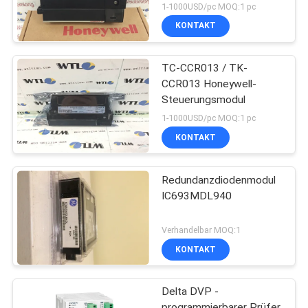
1-1000USD/pc MOQ:1 pc
KONTAKT
TC-CCR013 / TK-
CCR013 Honeywell-
Steuerungsmodul
1-1000USD/pc MOQ:1 pc
KONTAKT
Redundanzdiodenmodul
IC693MDL940
Verhandelbar MOQ:1
KONTAKT
Delta DVP -
programmierbarer Prüfer