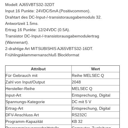
Modell: AJ65VBTS32-32DT
Input 16 Punkte: 24VDC/5mA (Positivcommon).
Drahtart des DC-Input-/-transistorausgabemoduls 32.
Antwortzeit 1.5ms.
Ertrag 16 Punkte: 12/24VDC (0.5A).
Transistor DC-Input-/-transistorausgabemodulertrag
(Wannenart).
2-drahtige Art MITSUBISHIS AJ65VBTS32-16DT.
Frühlingsklammernanschluß Blockformat
Attribut
Wert
Für Gebrauch mit
Reihe MELSEC Q
Zahl von Input/Output
2048
Hersteller-Reihe
MELSEC Q
Input-Art
Entsprechung, Digital
Spannungs-Kategorie
DC mit 5 V
Ertrag-Art
Entsprechung, Digital
DFV-Anschluss Art
RS232C
Programm-Kapazität
KB 32