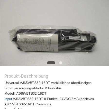
REFERENZEN
SITEMAP
PRIVACY
POLICY
Produkt-Beschreibung
Universal-AJ65VBTS32-16DT vorbildliches überflüssiges
Stromversorgungs-Modul Mitsubishis
Modell: AJ65VBTS32-16DT
Input
AJ65VBTS32-16DT 8 Punkte: 24VDC/5mA (positives
AJ65VBTS32-16DT Common).