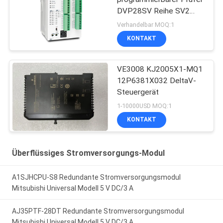
DVP28SV Reihe SV2
PLC Logik-Prüfer
Verhandelbar MOQ:1
KONTAKT
VE3008 KJ2005X1-MQ1
12P6381X032 DeltaV-
Steuergerät
1-10000USD MOQ:1
KONTAKT
Überflüssiges Stromversorgungs-Modul
A1SJHCPU-S8 Redundante Stromversorgungsmodul
Mitsubishi Universal Modell 5 V DC/3 A
AJ35PTF-28DT Redundante Stromversorgungsmodul
Mitsubishi Universal Modell 5 V DC/3 A