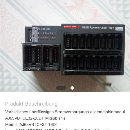
REFERENZEN
SITEMAP
PRIVACY
POLICY
Produkt-Beschreibung
Vorbildliches überflüssiges Stromversorgungs-allgemeinhinmodul
AJ65VBTCE32-16DT Mitsubishis
Modell: AJ65VBTCE32-16DT