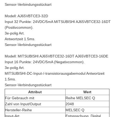
Sensor-Verbindungsstückart
Modell: AJ65VBTCE3-32D
Input 32 Punkte: 24VDC/5mA MITSUBISHI AJ65VBTCE32-16DT
(Positivcommon).
3e-polig Art.
Antwortzeit 1.5ms.
Sensor-Verbindungsstückart
Modell: MITSUBISHI AJ65VBTCE32-16DT AJ65VBTCE3-16DE
Input 16 Punkte: 24VDC/5mA (Negativcommon).
3e-polig Art.
MITSUBISHI-DC-Input-/-transistorausgabemodul Antwortzeit
1.5ms.
Sensor-Verbindungsstückart
Attribut
Wert
Für Gebrauch mit
Reihe MELSEC Q
Zahl von Input/Output
2048
Hersteller-Reihe
MELSEC Q
Input-Art
Entsprechung, Digital