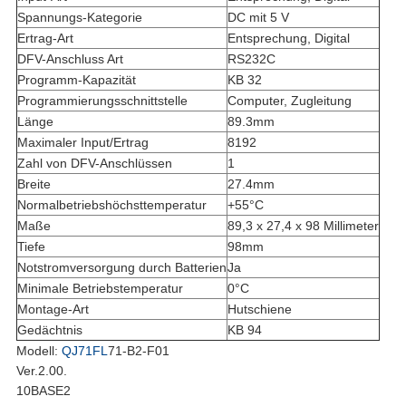
Spannungs-Kategorie
DC mit 5 V
Ertrag-Art
Entsprechung, Digital
DFV-Anschluss Art
RS232C
Programm-Kapazität
KB 32
Programmierungsschnittstelle
Computer, Zugleitung
Länge
89.3mm
Maximaler Input/Ertrag
8192
Zahl von DFV-Anschlüssen
1
Breite
27.4mm
Normalbetriebshöchsttemperatur
+55°C
Maße
89,3 x 27,4 x 98 Millimeter
Tiefe
98mm
Notstromversorgung durch Batterien
Ja
Minimale Betriebstemperatur
0°C
Montage-Art
Hutschiene
Gedächtnis
KB 94
Modell:
QJ71FL
71-B2-F01
Ver.2.00.
10BASE2