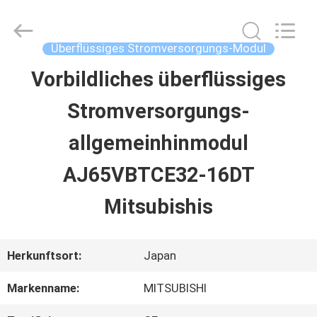
2026
Shenzhen
Wisdomlong
Technology
Überflüssiges Stromversorgungs-Modul
CO.,LTD.
All
Vorbildliches überflüssiges
STARTSEITE
Rights
Reserved.
Stromversorgungs-
PRODUKTE
allgemeinhinmodul
AJ65VBTCE32-16DT
VIDEOS
Mitsubishis
ÜBER
Herkunftsort:
Japan
UNS
Markenname:
MITSUBISHI