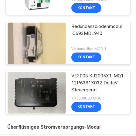
KONTAKT
Redundanzdiodenmodul
IC693MDL940
Verhandelbar MOQ:1
KONTAKT
VE3008 KJ2005X1-MQ1
12P6381X032 DeltaV-
Steuergerät
1-10000USD MOQ:1
KONTAKT
Überflüssiges Stromversorgungs-Modul