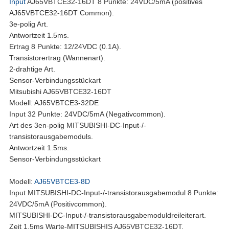
Input
AJ65VBTCE32-16DT 8 Punkte: 24VDC/5mA (positives
AJ65VBTCE32-16DT Common).
3e-polig Art.
Antwortzeit 1.5ms.
Ertrag 8 Punkte: 12/24VDC (0.1A).
Transistorertrag (Wannenart).
2-drahtige Art.
Sensor-Verbindungsstückart
Mitsubishi AJ65VBTCE32-16DT
Modell: AJ65VBTCE3-32DE
Input 32 Punkte: 24VDC/5mA (Negativcommon).
Art des 3en-polig MITSUBISHI-DC-Input-/-
transistorausgabemoduls.
Antwortzeit 1.5ms.
Sensor-Verbindungsstückart
Modell:
AJ65VBTCE3-8D
Input MITSUBISHI-DC-Input-/-transistorausgabemodul 8 Punkte:
24VDC/5mA (Positivcommon).
MITSUBISHI-DC-Input-/-transistorausgabemoduldreileiterart.
Zeit 1.5ms Warte-MITSUBISHIS AJ65VBTCE32-16DT.