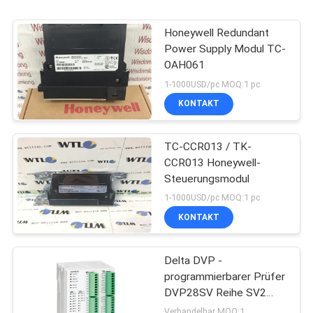
Honeywell Redundant
Power Supply Modul TC-
OAH061
1-1000USD/pc MOQ:1 pc
KONTAKT
TC-CCR013 / TK-
CCR013 Honeywell-
Steuerungsmodul
1-1000USD/pc MOQ:1 pc
KONTAKT
Delta DVP -
programmierbarer Prüfer
DVP28SV Reihe SV2
PLC Logik-Prüfer
Verhandelbar MOQ:1