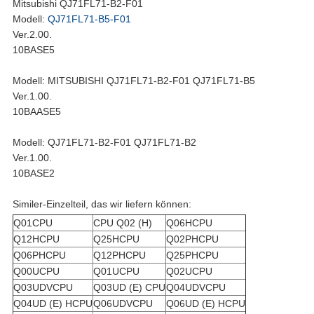
Mitsubishi QJ71FL71-B2-F01
Modell:
QJ71FL71-B5-F01
Ver.2.00.
10BASE5
Modell: MITSUBISHI QJ71FL71-B2-F01 QJ71FL71-B5
Ver.1.00.
10BAASE5
Modell: QJ71FL71-B2-F01 QJ71FL71-B2
Ver.1.00.
10BASE2
Similer-Einzelteil, das wir liefern können:
Q01CPU
CPU Q02 (H)
Q06HCPU
Q12HCPU
Q25HCPU
Q02PHCPU
Q06PHCPU
Q12PHCPU
Q25PHCPU
Q00UCPU
Q01UCPU
Q02UCPU
Q03UDVCPU
Q03UD (E) CPU
Q04UDVCPU
Q04UD (E) HCPU
Q06UDVCPU
Q06UD (E) HCPU