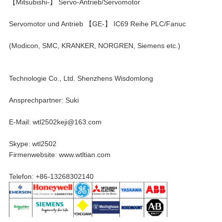
【Mitsubishi-】 Servo-Antrieb/Servomotor
Servomotor und Antrieb 【GE-】 IC69 Reihe PLC/Fanuc
(Modicon, SMC, KRANKER, NORGREN, Siemens etc.)
Technologie Co., Ltd. Shenzhens Wisdomlong
Ansprechpartner: Suki
E-Mail: wtl2502keji@163.com
Skype: wtl2502
Firmenwebsite: www.wtltian.com
Telefon: +86-13268302140