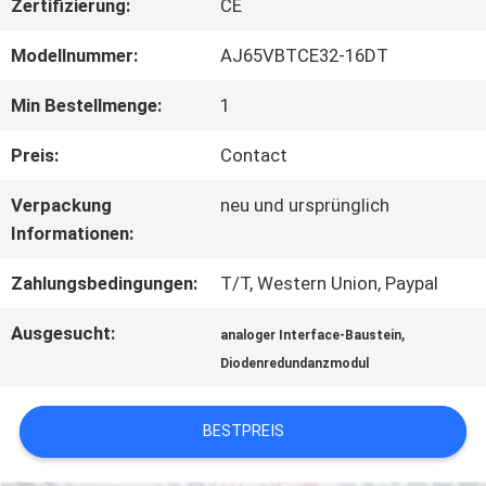
FABRIK
Zertifizierung:
CE
TOUR
Modellnummer:
AJ65VBTCE32-16DT
Min Bestellmenge:
1
QUALITÄTSKONTROLLE
Preis:
Contact
Verpackung
neu und ursprünglich
KONTAKT
Informationen:
Zahlungsbedingungen:
T/T, Western Union, Paypal
NACHRICHTEN
Ausgesucht:
,
analoger Interface-Baustein
Diodenredundanzmodul
ALLE
FÄLLE
BESTPREIS