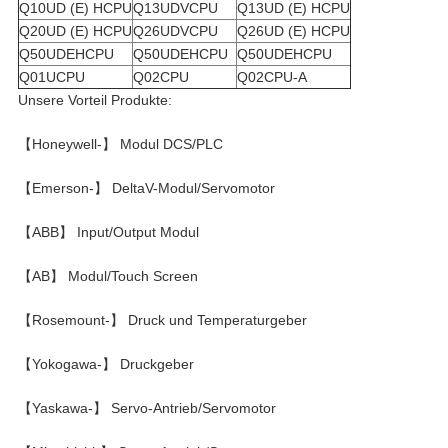
Q10UD (E) HCPU
Q13UDVCPU
Q13UD (E) HCPU
Q20UD (E) HCPU
Q26UDVCPU
Q26UD (E) HCPU
Q50UDEHCPU
Q50UDEHCPU
Q50UDEHCPU
Q01UCPU
Q02CPU
Q02CPU-A
Unsere Vorteil Produkte:
【Honeywell-】 Modul DCS/PLC
【Emerson-】 DeltaV-Modul/Servomotor
【ABB】 Input/Output Modul
【AB】 Modul/Touch Screen
【Rosemount-】 Druck und Temperaturgeber
【Yokogawa-】 Druckgeber
【Yaskawa-】 Servo-Antrieb/Servomotor