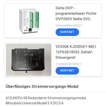
Delta DVP -
programmierbarer Prüfer
DVP28SV Reihe SV2
PLC Logik-Prüfer
Verhandelbar MOQ:1
KONTAKT
VE3008 KJ2005X1-MQ1
12P6381X032 DeltaV-
Steuergerät
1-10000USD MOQ:1
KONTAKT
Überflüssiges Stromversorgungs-Modul
A1SJHCPU-S8 Redundante Stromversorgungsmodul
Mitsubishi Universal Modell 5 V DC/3 A