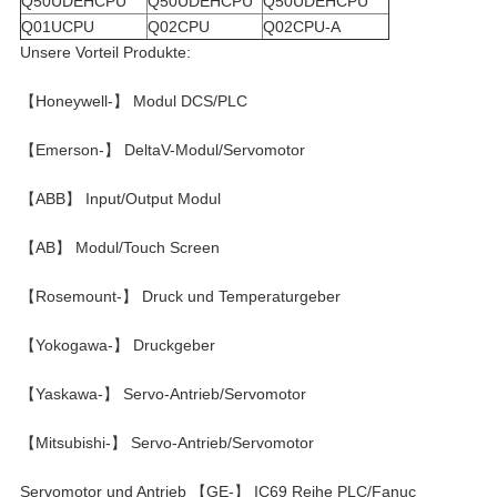
Q50UDEHCPU
Q50UDEHCPU
Q50UDEHCPU
Q01UCPU
Q02CPU
Q02CPU-A
Unsere Vorteil Produkte:
【Honeywell-】 Modul DCS/PLC
【Emerson-】 DeltaV-Modul/Servomotor
【ABB】 Input/Output Modul
【AB】 Modul/Touch Screen
【Rosemount-】 Druck und Temperaturgeber
【Yokogawa-】 Druckgeber
【Yaskawa-】 Servo-Antrieb/Servomotor
【Mitsubishi-】 Servo-Antrieb/Servomotor
Servomotor und Antrieb 【GE-】 IC69 Reihe PLC/Fanuc