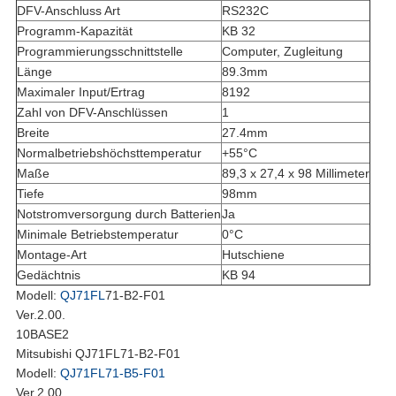
DFV-Anschluss Art
RS232C
Programm-Kapazität
KB 32
Programmierungsschnittstelle
Computer, Zugleitung
Länge
89.3mm
Maximaler Input/Ertrag
8192
Zahl von DFV-Anschlüssen
1
Breite
27.4mm
Normalbetriebshöchsttemperatur
+55°C
Maße
89,3 x 27,4 x 98 Millimeter
Tiefe
98mm
Notstromversorgung durch Batterien
Ja
Minimale Betriebstemperatur
0°C
Montage-Art
Hutschiene
Gedächtnis
KB 94
Modell:
QJ71FL
71-B2-F01
Ver.2.00.
10BASE2
Mitsubishi QJ71FL71-B2-F01
Modell:
QJ71FL71-B5-F01
Ver.2.00.