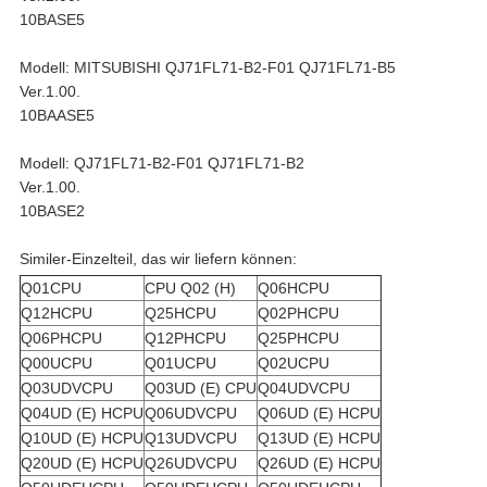
10BASE5
Modell: MITSUBISHI QJ71FL71-B2-F01 QJ71FL71-B5
Ver.1.00.
10BAASE5
Modell: QJ71FL71-B2-F01 QJ71FL71-B2
Ver.1.00.
10BASE2
Similer-Einzelteil, das wir liefern können:
Q01CPU
CPU Q02 (H)
Q06HCPU
Q12HCPU
Q25HCPU
Q02PHCPU
Q06PHCPU
Q12PHCPU
Q25PHCPU
Q00UCPU
Q01UCPU
Q02UCPU
Q03UDVCPU
Q03UD (E) CPU
Q04UDVCPU
Q04UD (E) HCPU
Q06UDVCPU
Q06UD (E) HCPU
Q10UD (E) HCPU
Q13UDVCPU
Q13UD (E) HCPU
Q20UD (E) HCPU
Q26UDVCPU
Q26UD (E) HCPU