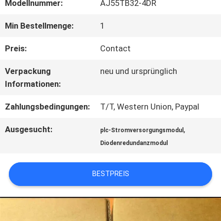
FABRIK
Modellnummer:
AJ55TB32-4DR
TOUR
Min Bestellmenge:
1
Preis:
Contact
QUALITÄTSKONTROLLE
Verpackung
neu und ursprünglich
Informationen:
KONTAKT
Zahlungsbedingungen:
T/T, Western Union, Paypal
Ausgesucht:
,
plc-Stromversorgungsmodul
NACHRICHTEN
Diodenredundanzmodul
ALLE
BESTPREIS
FÄLLE