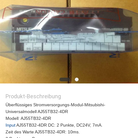
REFERENZEN
SITEMAP
PRIVACY
POLICY
Produkt-Beschreibung
Überflüssiges Stromversorgungs-Modul-Mitsubishi-
Universalmodell AJ55TB32-4DR
Modell: AJ55TB32-4DR
Input
AJ55TB32-4DR DC: 2 Punkte, DC24V, 7mA.
Zeit des Warte AJ55TB32-4DR: 10ms.