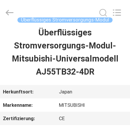
2026
Shenzhen
Wisdomlong
Technology
Überflüssiges Stromversorgungs-Modul
CO.,LTD.
All
Überflüssiges
STARTSEITE
Rights
Reserved.
Stromversorgungs-Modul-
PRODUKTE
Mitsubishi-Universalmodell
AJ55TB32-4DR
VIDEOS
Herkunftsort:
Japan
ÜBER
Markenname:
MITSUBISHI
UNS
Zertifizierung:
CE