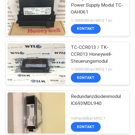
Power Supply Modul TC-
OAH061
1-1000USD/pc MOQ:1 pc
KONTAKT
TC-CCR013 / TK-
CCR013 Honeywell-
Steuerungsmodul
1-1000USD/pc MOQ:1 pc
KONTAKT
Redundanzdiodenmodul
IC693MDL940
Verhandelbar MOQ:1
KONTAKT