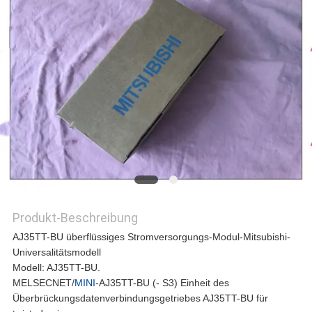
REFERENZEN
SITEMAP
PRIVACY
POLICY
Produkt-Beschreibung
AJ35TT-BU überflüssiges Stromversorgungs-Modul-Mitsubishi-
Universalitätsmodell
Modell: AJ35TT-BU.
MELSECNET/
MINI-
AJ35TT-BU (- S3) Einheit des
Überbrückungsdatenverbindungsgetriebes AJ35TT-BU für