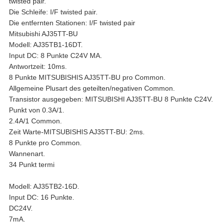
twisted pair.
Die Schleife: I/F twisted pair.
Die entfernten Stationen: I/F twisted pair
Mitsubishi AJ35TT-BU
Modell: AJ35TB1-16DT.
Input DC: 8 Punkte C24V MA.
Antwortzeit: 10ms.
8 Punkte MITSUBISHIS AJ35TT-BU pro Common.
Allgemeine Plusart des geteilten/negativen Common.
Transistor ausgegeben: MITSUBISHI AJ35TT-BU 8 Punkte C24V.
Punkt von 0.3A/1.
2.4A/1 Common.
Zeit Warte-MITSUBISHIS AJ35TT-BU: 2ms.
8 Punkte pro Common.
Wannenart.
34 Punkt termi
Modell: AJ35TB2-16D.
Input DC: 16 Punkte.
DC24V.
7mA.