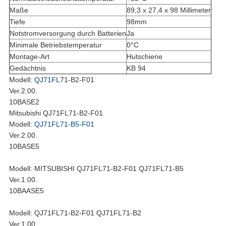
Maße
89,3 x 27,4 x 98 Millimeter
Tiefe
98mm
Notstromversorgung durch Batterien
Ja
Minimale Betriebstemperatur
0°C
Montage-Art
Hutschiene
Gedächtnis
KB 94
Modell:
QJ71FL
71-B2-F01
Ver.2.00.
10BASE2
Mitsubishi QJ71FL71-B2-F01
Modell:
QJ71FL71-B5-F01
Ver.2.00.
10BASE5
Modell: MITSUBISHI QJ71FL71-B2-F01 QJ71FL71-B5
Ver.1.00.
10BAASE5
Modell: QJ71FL71-B2-F01 QJ71FL71-B2
Ver.1.00.