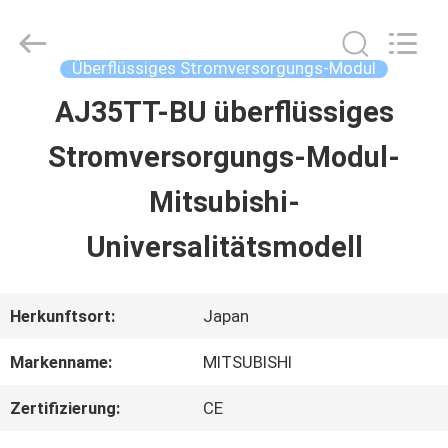
2026
Shenzhen
Wisdomlong
Technology
Überflüssiges Stromversorgungs-Modul
CO.,LTD.
All
AJ35TT-BU überflüssiges
STARTSEITE
Rights
Reserved.
Stromversorgungs-Modul-
PRODUKTE
Mitsubishi-
Universalitätsmodell
VIDEOS
Herkunftsort:
Japan
ÜBER
Markenname:
MITSUBISHI
UNS
Zertifizierung:
CE