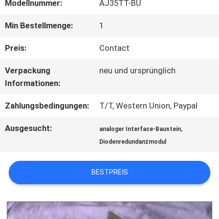
FABRIK
Modellnummer:
AJ35TT-BU
TOUR
Min Bestellmenge:
1
Preis:
Contact
QUALITÄTSKONTROLLE
Verpackung
neu und ursprünglich
Informationen:
KONTAKT
Zahlungsbedingungen:
T/T, Western Union, Paypal
Ausgesucht:
,
analoger Interface-Baustein
NACHRICHTEN
Diodenredundanzmodul
ALLE
BESTPREIS
FÄLLE