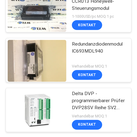
CCR013 Honeywell-
Steuerungsmodul
1-1000USD/pc MOQ:1 pc
KONTAKT
Redundanzdiodenmodul
IC693MDL940
Verhandelbar MOQ:1
KONTAKT
Delta DVP -
programmierbarer Prüfer
DVP28SV Reihe SV2
PLC Logik-Prüfer
Verhandelbar MOQ:1
KONTAKT