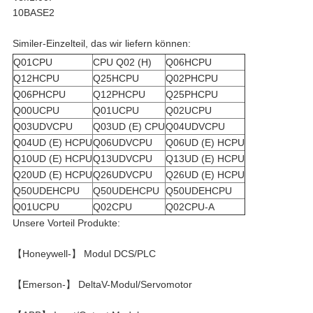
10BASE2
Similer-Einzelteil, das wir liefern können:
Q01CPU
CPU Q02 (H)
Q06HCPU
Q12HCPU
Q25HCPU
Q02PHCPU
Q06PHCPU
Q12PHCPU
Q25PHCPU
Q00UCPU
Q01UCPU
Q02UCPU
Q03UDVCPU
Q03UD (E) CPU
Q04UDVCPU
Q04UD (E) HCPU
Q06UDVCPU
Q06UD (E) HCPU
Q10UD (E) HCPU
Q13UDVCPU
Q13UD (E) HCPU
Q20UD (E) HCPU
Q26UDVCPU
Q26UD (E) HCPU
Q50UDEHCPU
Q50UDEHCPU
Q50UDEHCPU
Q01UCPU
Q02CPU
Q02CPU-A
Unsere Vorteil Produkte:
【Honeywell-】 Modul DCS/PLC
【Emerson-】 DeltaV-Modul/Servomotor