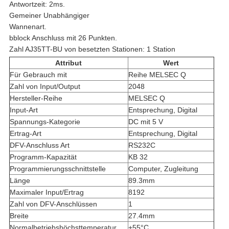
Antwortzeit: 2ms.
Gemeiner Unabhängiger
Wannenart.
bblock Anschluss mit 26 Punkten.
Zahl AJ35TT-BU von besetzten Stationen: 1 Station
Attribut
Wert
Für Gebrauch mit
Reihe MELSEC Q
Zahl von Input/Output
2048
Hersteller-Reihe
MELSEC Q
Input-Art
Entsprechung, Digital
Spannungs-Kategorie
DC mit 5 V
Ertrag-Art
Entsprechung, Digital
DFV-Anschluss Art
RS232C
Programm-Kapazität
KB 32
Programmierungsschnittstelle
Computer, Zugleitung
Länge
89.3mm
Maximaler Input/Ertrag
8192
Zahl von DFV-Anschlüssen
1
Breite
27.4mm
Normalbetriebshöchsttemperatur
+55°C