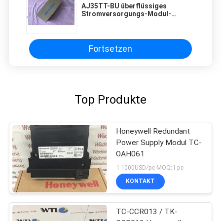
AJ35TT-BU überflüssiges
Stromversorgungs-Modul-
Mitsubishi-Universalitätsmodell
Fortsetzen
Top Produkte
Honeywell Redundant
Power Supply Modul TC-
OAH061
1-1000USD/pc MOQ:1 pc
KONTAKT
TC-CCR013 / TK-