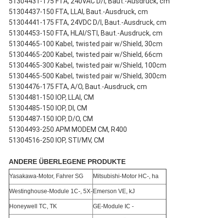
51304431-175 FTA, 240VAC D/I, Baut.-Ausdruck, cm
51304437-150 FTA, LLAI, Baut.-Ausdruck, cm
51304441-175 FTA, 24VDC D/I, Baut.-Ausdruck, cm
51304453-150 FTA, HLAI/STI, Baut.-Ausdruck, cm
51304465-100 Kabel, twisted pair w/Shield, 30cm
51304465-200 Kabel, twisted pair w/Shield, 66cm
51304465-300 Kabel, twisted pair w/Shield, 100cm
51304465-500 Kabel, twisted pair w/Shield, 300cm
51304476-175 FTA, A/O, Baut.-Ausdruck, cm
51304481-150 IOP, LLAI, CM
51304485-150 IOP, DI, CM
51304487-150 IOP, D/O, CM
51304493-250 APM MODEM CM, R400
51304516-250 IOP, STI/MV, CM
ANDERE ÜBERLEGENE PRODUKTE
Yasakawa-Motor, Fahrer SG
Mitsubishi-Motor HC-, ha
Westinghouse-Module 1C-, 5X-
Emerson VE, kJ
Honeywell TC, TK
GE-Module IC -