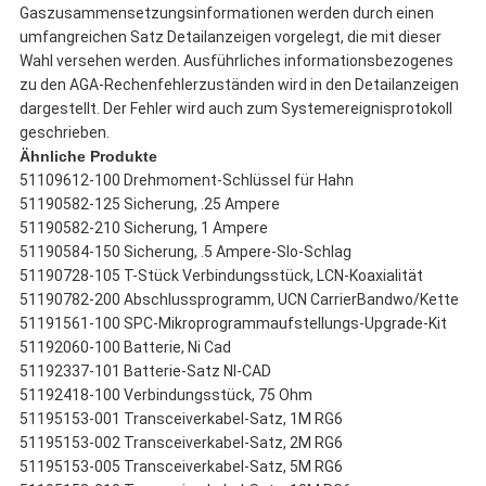
Gaszusammensetzungsinformationen werden durch einen
umfangreichen Satz Detailanzeigen vorgelegt, die mit dieser
Wahl versehen werden. Ausführliches informationsbezogenes
zu den AGA-Rechenfehlerzuständen wird in den Detailanzeigen
dargestellt. Der Fehler wird auch zum Systemereignisprotokoll
geschrieben.
Ähnliche Produkte
51109612-100 Drehmoment-Schlüssel für Hahn
51190582-125 Sicherung, .25 Ampere
51190582-210 Sicherung, 1 Ampere
51190584-150 Sicherung, .5 Ampere-Slo-Schlag
51190728-105 T-Stück Verbindungsstück, LCN-Koaxialität
51190782-200 Abschlussprogramm, UCN CarrierBandwo/Kette
51191561-100 SPC-Mikroprogrammaufstellungs-Upgrade-Kit
51192060-100 Batterie, Ni Cad
51192337-101 Batterie-Satz NI-CAD
51192418-100 Verbindungsstück, 75 Ohm
51195153-001 Transceiverkabel-Satz, 1M RG6
51195153-002 Transceiverkabel-Satz, 2M RG6
51195153-005 Transceiverkabel-Satz, 5M RG6