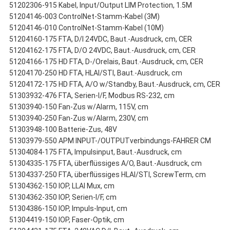
51202306-915 Kabel, Input/Output LIM Protection, 1.5M
51204146-003 ControlNet-Stamm-Kabel (3M)
51204146-010 ControlNet-Stamm-Kabel (10M)
51204160-175 FTA, D/I 24VDC, Baut.-Ausdruck, cm, CER
51204162-175 FTA, D/O 24VDC, Baut.-Ausdruck, cm, CER
51204166-175 HD FTA, D-/Orelais, Baut.-Ausdruck, cm, CER
51204170-250 HD FTA, HLAI/STI, Baut.-Ausdruck, cm
51204172-175 HD FTA, A/O w/Standby, Baut.-Ausdruck, cm, CER
51303932-476 FTA, Serien-I/F, Modbus RS-232, cm
51303940-150 Fan-Zus w/Alarm, 115V, cm
51303940-250 Fan-Zus w/Alarm, 230V, cm
51303948-100 Batterie-Zus, 48V
51303979-550 APM INPUT-/OUTPUTverbindungs-FAHRER CM
51304084-175 FTA, Impulsinput, Baut.-Ausdruck, cm
51304335-175 FTA, überflüssiges A/O, Baut.-Ausdruck, cm
51304337-250 FTA, überflüssiges HLAI/STI, ScrewTerm, cm
51304362-150 IOP, LLAI Mux, cm
51304362-350 IOP, Serien-I/F, cm
51304386-150 IOP, Impuls-Input, cm
51304419-150 IOP, Faser-Optik, cm