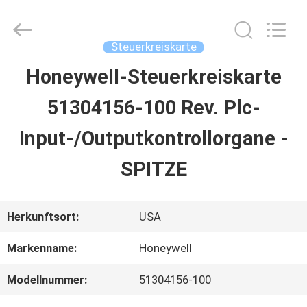
2026
Shenzhen
Wisdomlong
Technology
Steuerkreiskarte
CO.,LTD.
All
Honeywell-Steuerkreiskarte
STARTSEITE
Rights
Reserved.
51304156-100 Rev. Plc-
PRODUKTE
Input-/Outputkontrollorgane -
SPITZE
VIDEOS
Herkunftsort:
USA
ÜBER
Markenname:
Honeywell
UNS
Modellnummer:
51304156-100