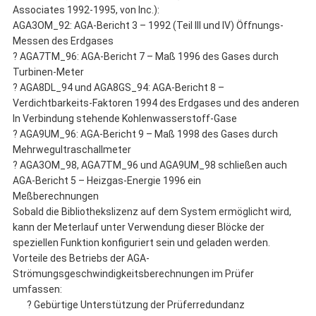
Associates 1992-1995, von Inc.):
AGA3OM_92: AGA-Bericht 3 – 1992 (Teil III und IV) Öffnungs-
Messen des Erdgases
? AGA7TM_96: AGA-Bericht 7 – Maß 1996 des Gases durch
Turbinen-Meter
? AGA8DL_94 und AGA8GS_94: AGA-Bericht 8 –
Verdichtbarkeits-Faktoren 1994 des Erdgases und des anderen
In Verbindung stehende Kohlenwasserstoff-Gase
? AGA9UM_96: AGA-Bericht 9 – Maß 1998 des Gases durch
Mehrwegultraschallmeter
? AGA3OM_98, AGA7TM_96 und AGA9UM_98 schließen auch
AGA-Bericht 5 – Heizgas-Energie 1996 ein
Meßberechnungen
Sobald die Bibliothekslizenz auf dem System ermöglicht wird,
kann der Meterlauf unter Verwendung dieser Blöcke der
speziellen Funktion konfiguriert sein und geladen werden.
Vorteile des Betriebs der AGA-
Strömungsgeschwindigkeitsberechnungen im Prüfer
umfassen:
? Gebürtige Unterstützung der Prüferredundanz