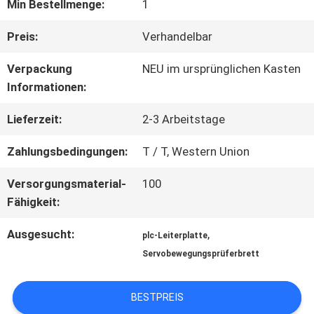
FABRIK
Min Bestellmenge:
1
TOUR
Preis:
Verhandelbar
Verpackung
NEU im ursprünglichen Kasten
QUALITÄTSKONTROLLE
Informationen:
Lieferzeit:
2-3 Arbeitstage
KONTAKT
Zahlungsbedingungen:
T / T, Western Union
Versorgungsmaterial-
100
NACHRICHTEN
Fähigkeit:
Ausgesucht:
,
plc-Leiterplatte
ALLE
Servobewegungsprüferbrett
FÄLLE
BESTPREIS