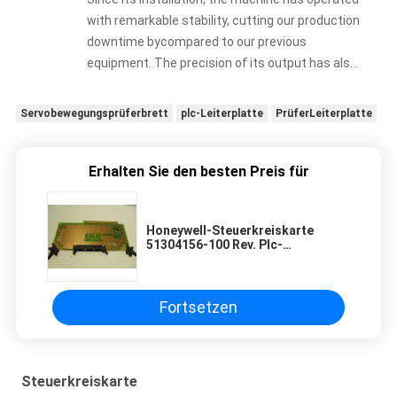
with remarkable stability, cutting our production
downtime bycompared to our previous
equipment. The precision of its output has also
improved our product qualification rate
significantly, which has directly boosted our
Servobewegungsprüferbrett
plc-Leiterplatte
PrüferLeiterplatte
overall efficiency. Your team’s professional
guidance during installation and training made
the transition seamless, and the after-sales
Erhalten Sie den besten Preis für
support has been prompt whenever we needed
assistance.
Honeywell-Steuerkreiskarte
51304156-100 Rev. Plc-
Input-/Outputkontrollorgane -
SPITZE
Fortsetzen
Steuerkreiskarte