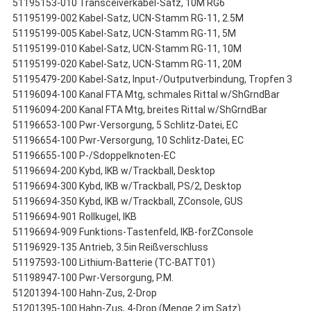
51195153-010 Transceiverkabel-Satz, 10M RG6
51195199-002 Kabel-Satz, UCN-Stamm RG-11, 2.5M
51195199-005 Kabel-Satz, UCN-Stamm RG-11, 5M
51195199-010 Kabel-Satz, UCN-Stamm RG-11, 10M
51195199-020 Kabel-Satz, UCN-Stamm RG-11, 20M
51195479-200 Kabel-Satz, Input-/Outputverbindung, Tropfen 3
51196094-100 Kanal FTA Mtg, schmales Rittal w/ShGrndBar
51196094-200 Kanal FTA Mtg, breites Rittal w/ShGrndBar
51196653-100 Pwr-Versorgung, 5 Schlitz-Datei, EC
51196654-100 Pwr-Versorgung, 10 Schlitz-Datei, EC
51196655-100 P-/Sdoppelknoten-EC
51196694-200 Kybd, IKB w/Trackball, Desktop
51196694-300 Kybd, IKB w/Trackball, PS/2, Desktop
51196694-350 Kybd, IKB w/Trackball, ZConsole, GUS
51196694-901 Rollkugel, IKB
51196694-909 Funktions-Tastenfeld, IKB-forZConsole
51196929-135 Antrieb, 3.5in Reißverschluss
51197593-100 Lithium-Batterie (TC-BATT01)
51198947-100 Pwr-Versorgung, P.M.
51201394-100 Hahn-Zus, 2-Drop
51201395-100 Hahn-Zus, 4-Drop (Menge 2 im Satz)